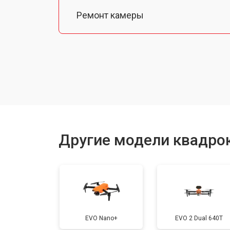
Ремонт камеры
Замена подвеса
Замена оси
Замена луча
Другие модели квадрок
Замена лопасти
Замена GPS-модуля
EVO Nano+
EVO 2 Dual 640T
Замена аккумулятора