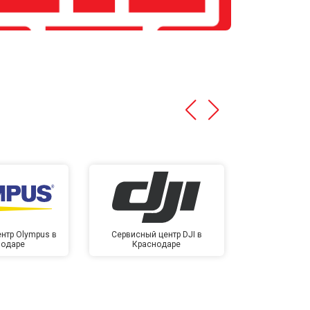
нтр Olympus в
Сервисный центр DJI в
Сервисный ц
нодаре
Краснодаре
Крас