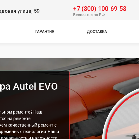
+7 (800) 100-69-58
довая улица, 59
Бесплатно по РФ
ГАРАНТИЯ
ДОСТАВКА
ра Autel EVO
альном ремонте? Наш
тся на ремонте
уем качественный ремонт с
временных технологий. Наши
циональности и надежности