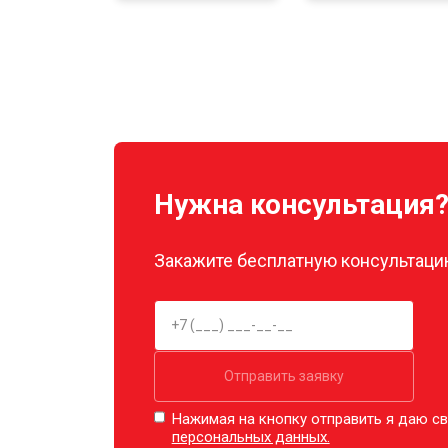
Настройка шифрования Wi-Fi
Прошивка
Нужна консультация
Замена материнской платы
Закажите бесплатную консультацию
Ремонт корпуса
Отправить заявку
Нажимая на кнопку отправить я даю св
персональных данных.