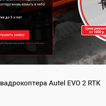
оптеру вновь взмыть в небо!
ия до 3-х лет
Цена ремон
от 1000 р.
править заявку
 на обработку моих
персональных
вадрокоптера Autel EVO 2 RTK